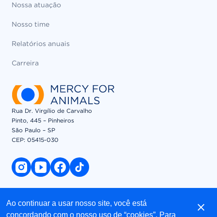
Nossa atuação
Nosso time
Relatórios anuais
Carreira
Rua Dr. Virgílio de Carvalho
Pinto, 445 – Pinheiros
São Paulo – SP
CEP: 05415-030​
instagram link
youtube link
facebook link
tiktok link
© 2026 Mercy For Animals, Inc. All Rights Reserved
Ao continuar a usar nosso site, você está
concordando com o nosso uso de “cookies”. Para