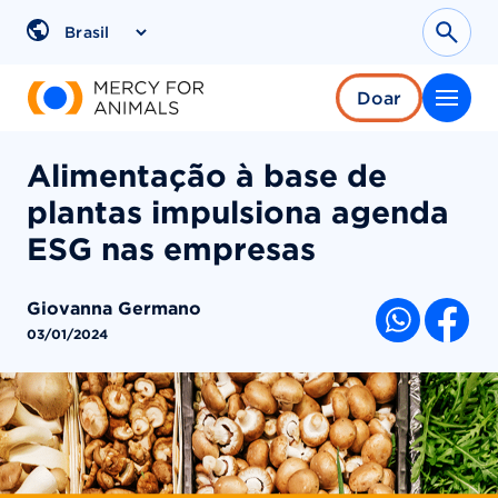
Pular
para
Sear
Region
o
conteúdo
Doar
Alimentação à base de
plantas impulsiona agenda
ESG nas empresas
Giovanna Germano
COMPARTI
03/01/2024