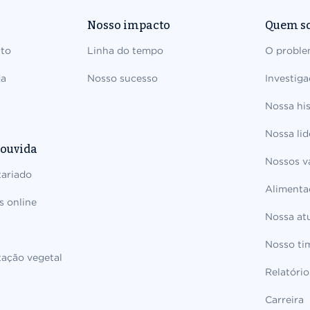
Nosso impacto
Quem s
nto
Linha do tempo
O probl
da
Nosso sucesso
Investiga
Nossa his
Nossa li
 ouvida
Nossos v
tariado
Alimenta
s online
Nossa at
Nosso ti
ação vegetal
Relatório
Carreira