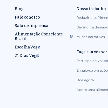
Blog
Nosso trabalho
Fale conosco
Reduzir o sofrime
Sala de Imprensa
Diminuir a deman
Alimentação Consciente
Mudar narrativas
Brasil
EscolhaVeg
Faça sua voz ser
21 Dias Veg
Participe do volun
Engaje-se em açõe
Doe agora
Adote uma aliment