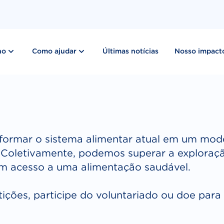
show submenu for “ Nosso trabalho ”
show submenu for “ Como ajudar ”
ho
Como ajudar
Últimas notícias
Nosso impact
formar o sistema alimentar atual em um model
. Coletivamente, podemos superar a exploraç
am acesso a uma alimentação saudável.
tições, participe do voluntariado ou doe par