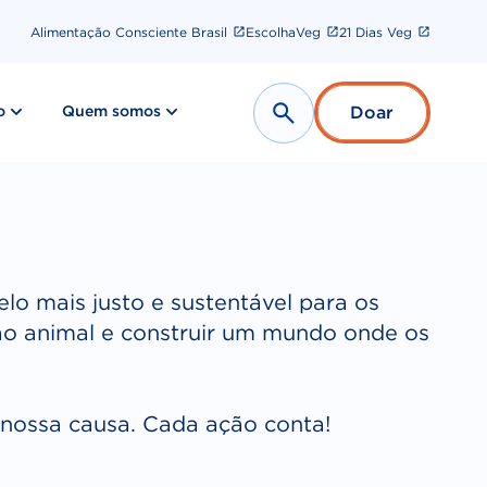
Alimentação Consciente Brasil
EscolhaVeg
21 Dias Veg
show submenu for “ Nosso impacto ”
show submenu for “ Quem somos ”
o
Quem somos
Doar
Search
o mais justo e sustentável para os
ão animal e construir um mundo onde os
a nossa causa. Cada ação conta!