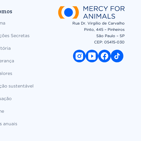
omos
ema
Rua Dr. Virgílio de Carvalho
Pinto, 445 – Pinheiros
ções Secretas
São Paulo – SP
CEP: 05415-030​
tória
instagram link
youtube link
facebook link
tiktok link
derança
alores
ção sustentável
uação
me
s anuais