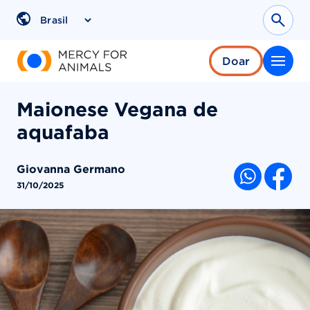
Pular
para
Sear
Region
o
conteúdo
Doar
Maionese Vegana de
aquafaba
Giovanna Germano
COMPARTI
31/10/2025