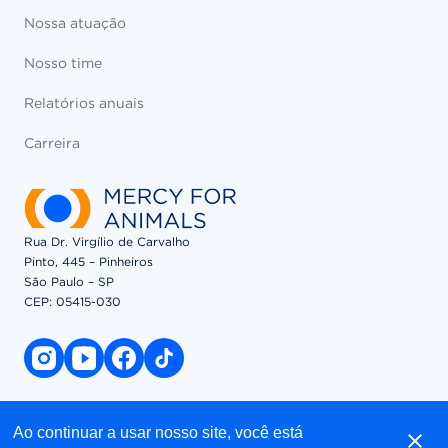
Nossa atuação
Nosso time
Relatórios anuais
Carreira
Rua Dr. Virgílio de Carvalho
Pinto, 445 – Pinheiros
São Paulo – SP
CEP: 05415-030​
instagram link
youtube link
facebook link
tiktok link
© 2026 Mercy For Animals, Inc. All Rights Reserved
Ao continuar a usar nosso site, você está