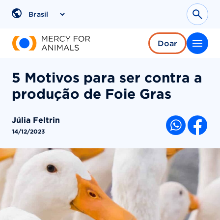
Pular
para
Sear
Region
o
conteúdo
Doar
5 Motivos para ser contra a
produção de Foie Gras
Júlia Feltrin
COMPARTI
14/12/2023