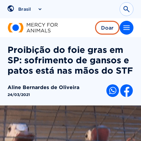
Pular
para
Sear
Region
o
conteúdo
Doar
Proibição do foie gras em
SP: sofrimento de gansos e
patos está nas mãos do STF
Aline Bernardes de Oliveira
COMPARTI
24/03/2021