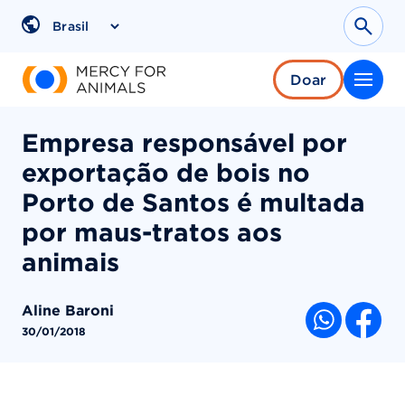
Pular
para
Sear
Region
o
conteúdo
Doar
Empresa responsável por
exportação de bois no
Porto de Santos é multada
por maus-tratos aos
animais
Aline Baroni
COMPARTI
30/01/2018