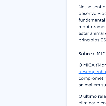
Nesse sentid
desenvolvid
fundamental 
monitorament
estar animal
princípios E
Sobre o MI
O MICA (Moni
desempenho 
comprometim
animal em su
O último rel
eliminar o c