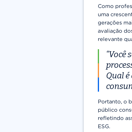
Como profes
uma crescent
gerações mai
avaliação do
relevante qu
“Você 
process
Qual é 
consum
Portanto, o 
público cons
refletindo a
ESG.