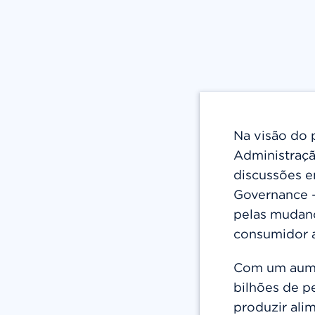
Na visão do 
Administraçã
discussões e
Governance –
pelas mudanç
consumidor a
Com um aumen
bilhões de p
produzir ali