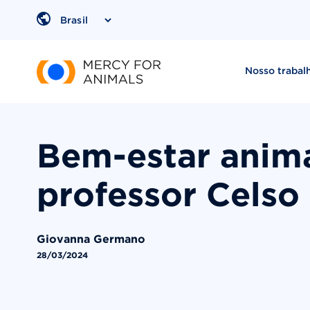
Pular
para
Region
o
conteúdo
Nosso trabal
Bem-estar anim
professor Cels
Giovanna Germano
28/03/2024