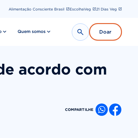
Alimentação Consciente Brasil
EscolhaVeg
21 Dias Veg
show submenu for “ Nosso impacto ”
show submenu for “ Quem somos ”
o
Quem somos
Doar
Search
de acordo com
COMPARTILHE