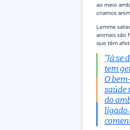
ao meio amb
criamos anim
Lemme salie
animais são 
que têm afet
“Já se 
tem ge
O bem-
saúde 
do amb
ligado
coment