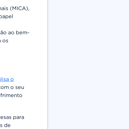
mais (MICA),
papel
ção ao bem-
m os
lisa o
com o seu
frimento
resas para
as de