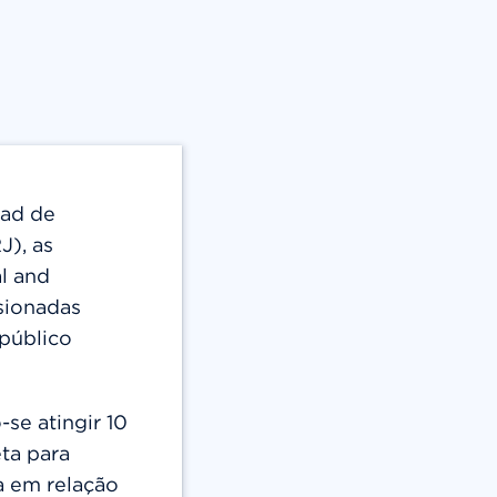
ead de
J), as
l and
sionadas
 público
se atingir 10
ta para
a em relação