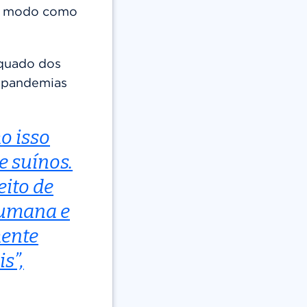
no modo como
quado dos
e pandemias
o isso
e suínos.
eito de
humana e
mente
s”,