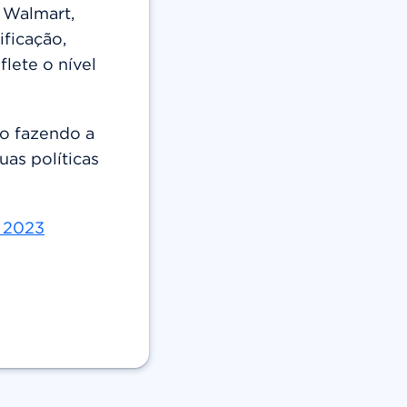
 Walmart,
ificação,
lete o nível
ão fazendo a
uas políticas
- 2023