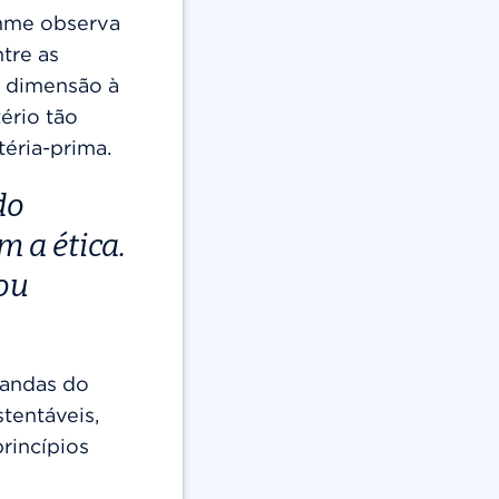
emme observa
tre as
a dimensão à
ério tão
éria-prima.
do
m a ética.
tou
mandas do
tentáveis,
rincípios