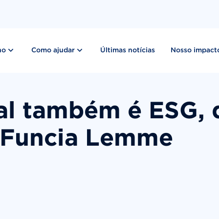
show submenu for “ Nosso trabalho ”
show submenu for “ Como ajudar ”
ho
Como ajudar
Últimas notícias
Nosso impact
al também é ESG, 
o Funcia Lemme