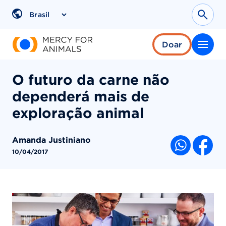
Pular
para
Sear
Region
o
conteúdo
Doar
O futuro da carne não
dependerá mais de
exploração animal
Amanda Justiniano
COMPARTI
10/04/2017