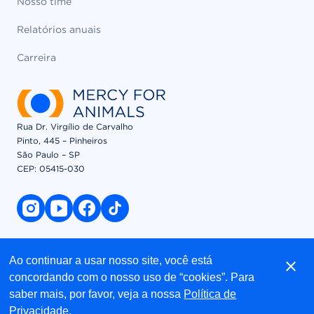
Nosso time
Relatórios anuais
Carreira
Rua Dr. Virgílio de Carvalho
Pinto, 445 – Pinheiros
São Paulo – SP
CEP: 05415-030​
instagram link
youtube link
facebook link
tiktok link
© 2026 Mercy For Animals, Inc. All Rights Reserved
Ao continuar a usar nosso site, você está
concordando com o nosso uso de “cookies”. Para
saber mais, por favor, veja a nossa
Política de
Política de privacidade
Privacidade
.