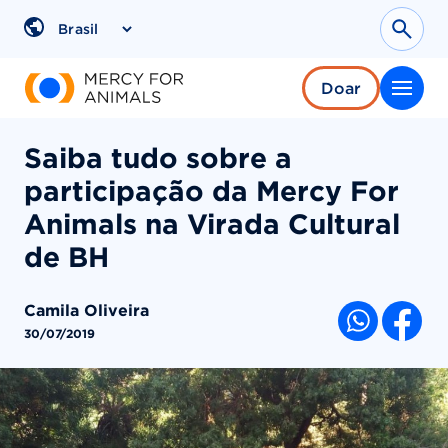
Pular
para
Sear
Region
o
conteúdo
Doar
Saiba tudo sobre a
participação da Mercy For
Animals na Virada Cultural
de BH
Camila Oliveira
COMPARTI
30/07/2019